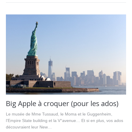
Big Apple à croquer (pour les ados)
Le musée de Mme Tussaud, le Moma et le Guggenheim,
l’Empire State building et la V°avenue… Et si en plus, vos ados
découvraient leur New…