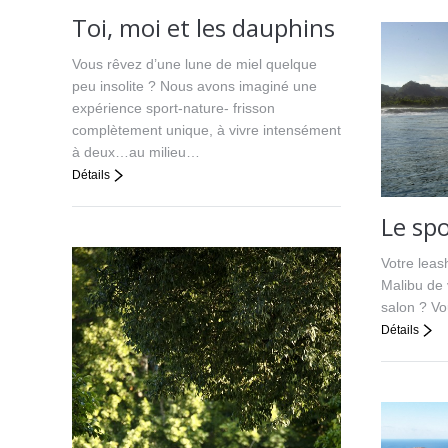
Toi, moi et les dauphins
Vous rêvez d’une lune de miel quelque
peu insolite ? Nous avons imaginé une
expérience sport-nature- frisson
complètement unique, à vivre intensément
à deux…au milieu…
Détails
Le spo
Votre leash
Malibu de 
salon ? Vo
Détails