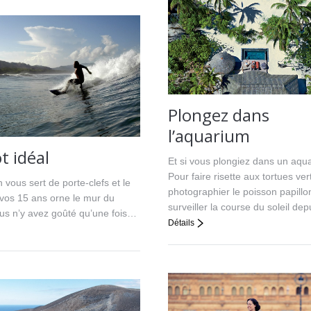
Plongez dans
l’aquarium
t idéal
Et si vous plongiez dans un aqu
Pour faire risette aux tortues ver
 vous sert de porte-clefs et le
photographier le poisson papillo
vos 15 ans orne le mur du
surveiller la course du soleil de
us n’y avez goûté qu’une fois…
Détails