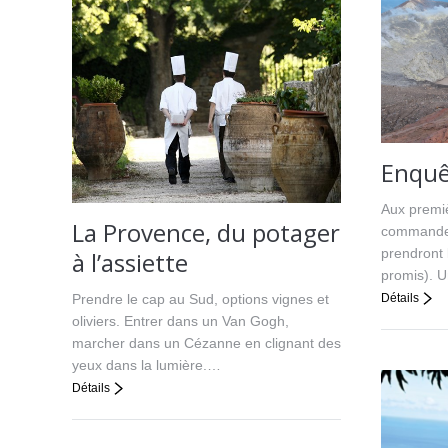
Enquêt
Aux premi
La Provence, du potager
commandes.
prendront 
à l’assiette
promis). U
Prendre le cap au Sud, options vignes et
Détails
oliviers. Entrer dans un Van Gogh,
marcher dans un Cézanne en clignant des
yeux dans la lumière.…
Détails