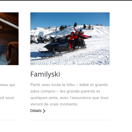
Familyski
ineau qui
Partir avec toute la tribu – bébé et grands
ados compris – les grands-parents et
ied sous
quelques amis, avec l’assurance que tous
vivront de vrais moments…
Détails