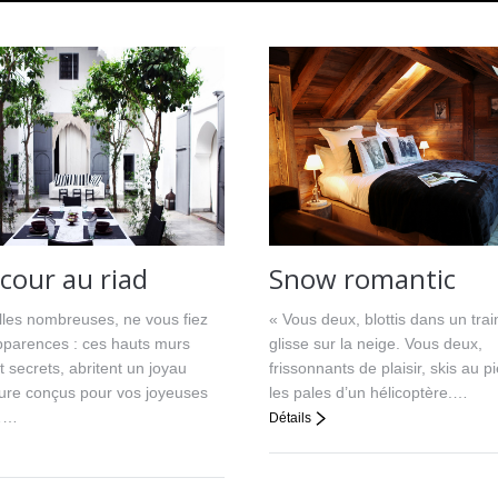
cour au riad
Snow romantic
lles nombreuses, ne vous fiez
« Vous deux, blottis dans un tra
pparences : ces hauts murs
glisse sur la neige. Vous deux,
t secrets, abritent un joyau
frissonnants de plaisir, skis au p
ture conçus pour vos joyeuses
les pales d’un hélicoptère.…
……
Détails