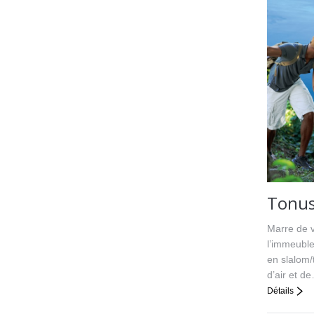
Tonus
Marre de v
l’immeuble
en slalom/
d’air et d
Détails