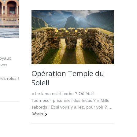
joyaux
 vos
Opération Temple du
es rôles !
Soleil
« Le lama est-il barbu ? Où était
Tournesol, prisonnier des Incas ? » Mille
sabords ! Et si vous y alliez, pour voir ?…
Détails