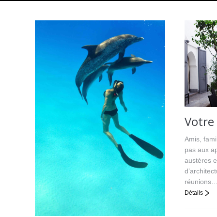
Votre 
Amis, fami
pas aux a
austères e
d’architec
réunions
Détails