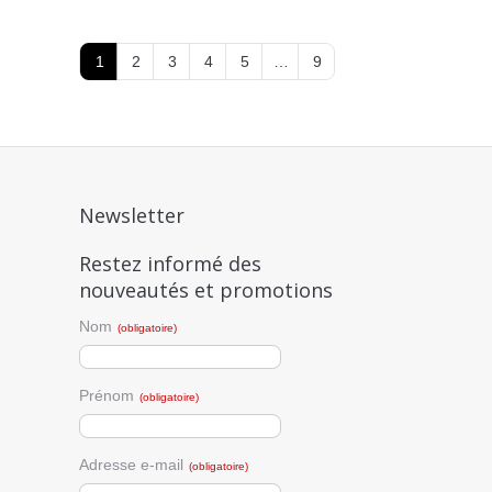
1
2
3
4
5
…
9
Newsletter
Restez informé des
nouveautés et promotions
Nom
(obligatoire)
Prénom
(obligatoire)
Adresse e-mail
(obligatoire)